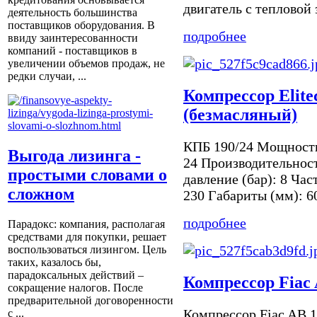
двигатель с тепловой 
деятельность большинства
поставщиков оборудования. В
подробнее
ввиду заинтересованности
компаний - поставщиков в
увеличении объемов продаж, не
редки случаи, ...
Компрессор Elite
(безмасляный)
КПБ 190/24 Мощность 
Выгода лизинга -
24 Производительност
простыми словами о
давление (бар): 8 Час
сложном
230 Габариты (мм): 6
подробнее
Парадокс: компания, располагая
средствами для покупки, решает
воспользоваться лизингом. Цель
таких, казалось бы,
парадоксальных действий –
Компрессор Fiac 
сокращение налогов. После
предварительной договоренности
Компрессор Fiac AB 
с ...