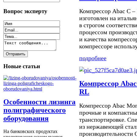
Компрессор Abac C –
Вопрос эксперту
изготовлен на италья
в строгом соответств
процессом производс
и качества компрессо
компрессоре использу
подробнее
Новые статьи
Компрессор Abac
RL
Особенности лизинга
Компрессор Abac Mon
полиграфического
прочные и компактны
оборудования
транспортировке. Сп
из нержавеющей стал
На банковских продуктах
производительности 
кредитования основывается