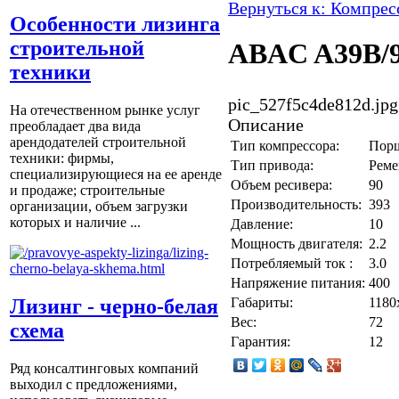
Вернуться к: Компре
Особенности лизинга
строительной
ABAC A39B/
техники
pic_527f5c4de812d.jpg
На отечественном рынке услуг
Описание
преобладает два вида
арендодателей строительной
Тип компрессора:
Пор
техники: фирмы,
Тип привода:
Реме
специализирующиеся на ее аренде
Объем ресивера:
90
и продаже; строительные
Производительность:
393
организации, объем загрузки
которых и наличие ...
Давление:
10
Мощность двигателя:
2.2
Потребляемый ток :
3.0
Напряжение питания:
400
Габариты:
1180
Лизинг - черно-белая
Вес:
72
схема
Гарантия:
12
Ряд консалтинговых компаний
выходил с предложениями,