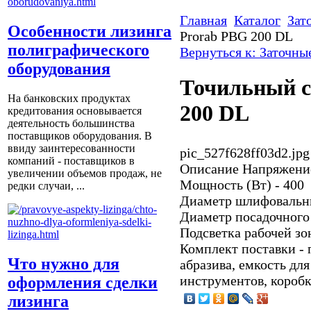
Главная
Каталог
Зат
Особенности лизинга
Prorab PBG 200 DL
полиграфического
Вернуться к: Заточны
оборудования
Точильный с
На банковских продуктах
200 DL
кредитования основывается
деятельность большинства
поставщиков оборудования. В
ввиду заинтересованности
pic_527f628ff03d2.jpg
компаний - поставщиков в
Описание
Напряжение
увеличении объемов продаж, не
Мощность (Вт) - 400
редки случаи, ...
Диаметр шлифовальны
Диаметр посадочного 
Подсветка рабочей з
Комплект поставки - 
Что нужно для
абразива, емкость дл
инструментов, коробк
оформления сделки
лизинга