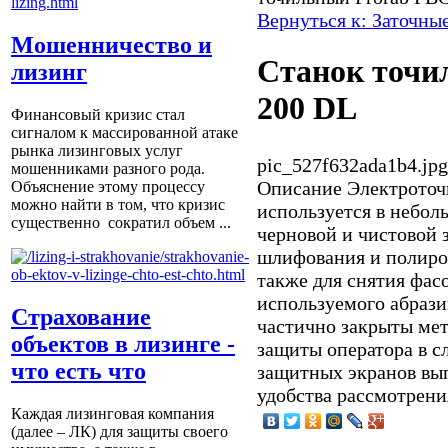
Вернуться к: Заточны
Мошенничество и
Станок точи
лизинг
200 DL
Финансовый кризис стал
сигналом к массированной атаке
рынка лизинговых услуг
pic_527f632ada1b4.jpg
мошенниками разного рода.
Описание
Электроточ
Объяснение этому процессу
можно найти в том, что кризис
используется в небол
существенно сократил объем ...
черновой и чистовой 
шлифования и полиров
также для снятия фасо
используемого абраз
Страхование
частично закрыты ме
объектов в лизинге -
защиты оператора в с
что есть что
защитных экранов вып
удобства рассмотрени
Каждая лизинговая компания
(далее – ЛК) для защиты своего