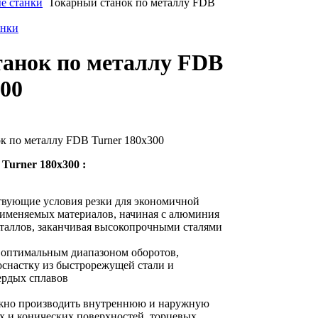
е станки
Токарный станок по металлу FDB
анки
анок по металлу FDB
300
к по металлу FDB Turner 180x300
Turner 180x300 :
твующие условия резки для экономичной
рименяемых материалов, начиная с алюминия
еталлов, заканчивая высокопрочными сталями
я оптимальным диапазоном оборотов,
снастку из быстрорежущей стали и
ердых сплавов
ожно производить внутреннюю и наружную
х и конических поверхностей, торцевых