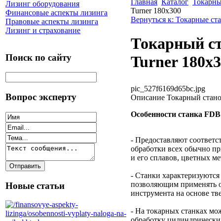
Главная
Каталог
Токарны
Лизинг оборудования
Turner 180x300
Финансовые аспекты лизинга
Вернуться к: Токарные ст
Правовые аспекты лизинга
Лизинг и страхование
Токарный ст
Поиск по сайту
Turner 180x
pic_527f6169d65bc.jpg
Вопрос эксперту
Описание
Токарный стано
Особенности станка FDB 
- Предоставляют соответс
обработки всех обычно п
и его сплавов, цветных м
- Станки характеризуютс
позволяющим применять о
Новые статьи
инструмента на основе тв
- На токарных станках м
обработку цилиндрически