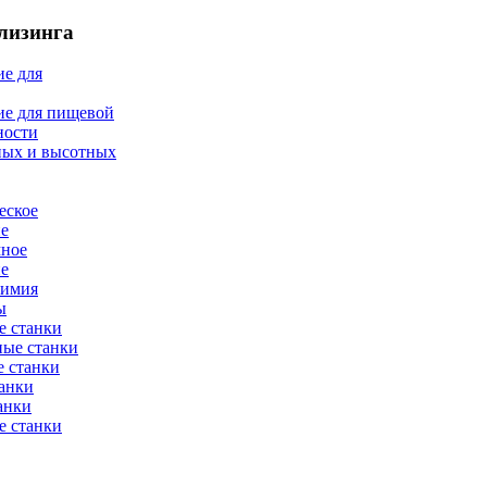
лизинга
е для
ие для пищевой
ности
ных и высотных
еское
ие
мное
ие
химия
ы
е станки
ные станки
 станки
анки
анки
е станки