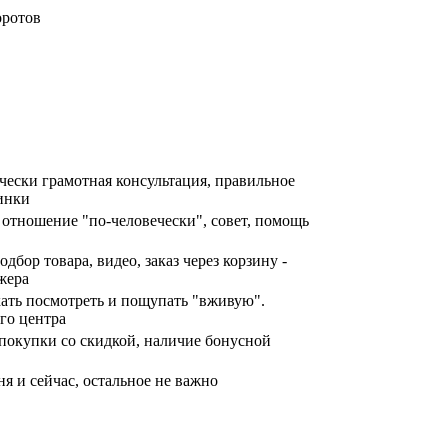
оротов
ически грамотная консультация, правильное
инки
отношение "по-человечески", совет, помощь
дбор товара, видео, заказ через корзину -
жера
хать посмотреть и пощупать "вживую".
го центра
покупки со скидкой, наличие бонусной
я и сейчас, остальное не важно