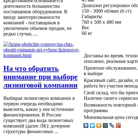
кредитования основывается
Диапазон регулировки об
деятельность большинства
150 - 3000 об/мин (6 ст)
поставщиков оборудования. В
Габариты
ввиду заинтересованности
760 х 500 х 480 мм
компаний - поставщиков в
Вес
увеличении объемов продаж, не
66 кг
редки случаи, ...
Доставка во время, техн
описание, реальные карт
На что обратить
Приятное обслуживание, 
в выборе
внимание при выборе
Красивый сайт, дизайн, по
лизинговой компании
работа без участия менед
Свой склад, что бы прие
Выбирая лизинговую компании в
Наличие своего сервисно
первую очередь необходимо
Возможность повторной 
выяснить, какие у нее источники
программы
финансирования. В России
Минимальная цена сегодн
существует два вида лизинговых
компаний (далее ЛК): дочерние
структуры финансовых ...