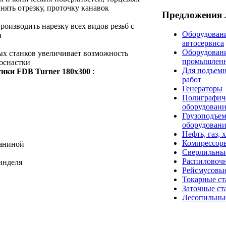
нять отрезку, проточку канавок
Предложения 
роизводить нарезку всех видов резьб с
Оборудовани
а
автосервиса
Оборудован
ых станков увеличивает возможность
промышлен
оснастки
Для подъем
тики FDB Turner 180x300
:
работ
Генераторы
Полиграфич
оборудован
Грузоподъе
оборудован
Нефть, газ, 
Компрессор
таниной
Сверлильны
Распиловоч
инделя
Рейсмусовые
Токарные ст
Заточные ст
Лесопильны