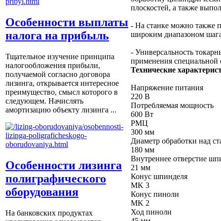
плоскостей, а также выпол
Особенности выплаты
- На станке можно также п
налога на прибыль
широким диапазоном шаг
- Универсальность токарн
Тщательное изучение принципа
применения специальной 
налогообложения прибыли,
Технические характерис
получаемой согласно договора
лизинга, открывается интересное
Напряжение питания
преимущество, смысл которого в
220 В
следующем. Начислять
Потребляемая мощность
амортизацию объекту лизинга ...
600 Вт
РМЦ
300 мм
Диаметр обработки над с
180 мм
Внутреннее отверстие шп
Особенности лизинга
21 мм
Конус шпинделя
полиграфического
MK 3
оборудования
Конус пиноли
MK 2
Ход пиноли
На банковских продуктах
45 мм