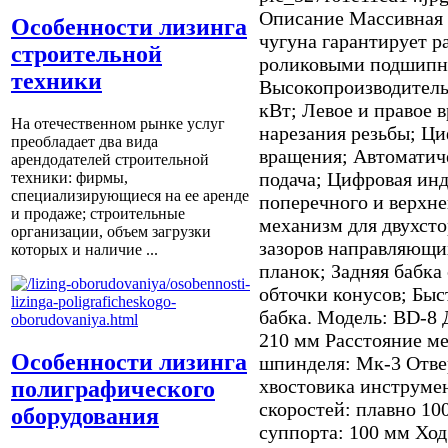
Описание
Массивная 
Особенности лизинга
чугуна гарантирует р
строительной
роликовыми подшипн
техники
Высокопроизводитель
кВт; Левое и правое 
На отечественном рынке услуг
нарезания резьбы; Ц
преобладает два вида
вращения; Автоматич
арендодателей строительной
подача; Цифровая ин
техники: фирмы,
специализирующиеся на ее аренде
поперечного и верхне
и продаже; строительные
механизм для двухсто
организации, объем загрузки
зазоров направляющ
которых и наличие ...
планок; Задняя бабка
обточки конусов; Быс
бабка. Модель: BD-8 
210 мм Расстояние м
Особенности лизинга
шпинделя: Мк-3 Отве
хвостовика инструме
полиграфического
скоростей: плавно 10
оборудования
суппорта: 100 мм Ход