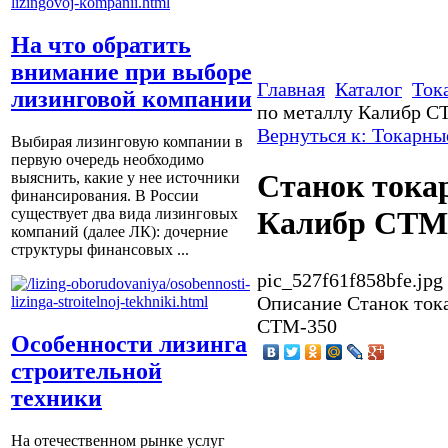
На что обратить
внимание при выборе
Главная
Каталог
Ток
лизинговой компании
по металлу Калибр С
Вернуться к: Токарны
Выбирая лизинговую компании в
первую очередь необходимо
Станок тока
выяснить, какие у нее источники
финансирования. В России
существует два вида лизинговых
Калибр СТМ
компаний (далее ЛК): дочерние
структуры финансовых ...
pic_527f61f858bfe.jpg
Описание
Станок ток
СТМ-350
Особенности лизинга
строительной
техники
На отечественном рынке услуг