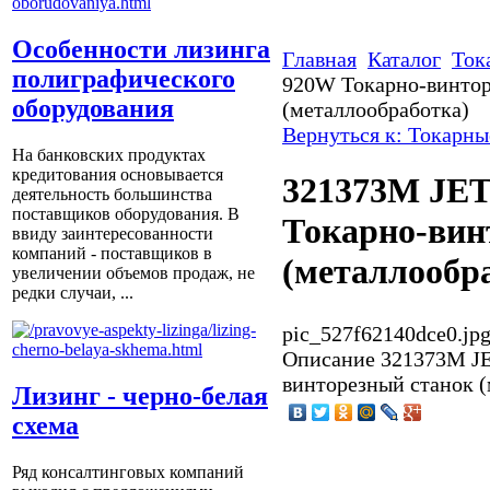
Особенности лизинга
Главная
Каталог
Ток
полиграфического
920W Токарно-винтор
оборудования
(металлообработка)
Вернуться к: Токарны
На банковских продуктах
кредитования основывается
321373M JE
деятельность большинства
поставщиков оборудования. В
Токарно-вин
ввиду заинтересованности
компаний - поставщиков в
(металлообр
увеличении объемов продаж, не
редки случаи, ...
pic_527f62140dce0.jp
Описание
321373M JE
винторезный станок (
Лизинг - черно-белая
схема
Ряд консалтинговых компаний