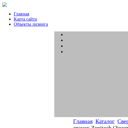
Главная
Карта сайта
Объекты лизинга
Главная
Каталог
Све
станок Zenitech (Зени