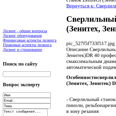
Вернуться к: Сверлил
Сверлильный
(Зенитех, Зе
Лизинг - общие вопросы
Лизинг оборудования
Финансовые аспекты лизинга
pic_527f5f733f517.jpg
Правовые аспекты лизинга
Описание
Сверлильный
Лизинг и страхование
Зенитек)DR 40 профе
смаксимальным диаме
Поиск по сайту
автоматической подач
Особенностисверлиль
(Зенитех, Зенитек) D
Вопрос эксперту
- Cверлильный станок
пиноли, резьбонарез
в зону резания