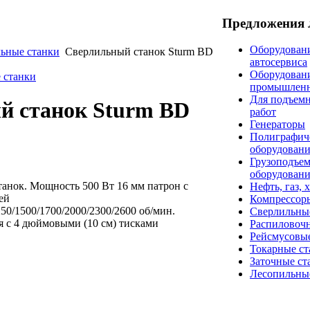
Предложения 
Оборудовани
ьные станки
Сверлильный станок Sturm ВD
автосервиса
Оборудован
 станки
промышлен
Для подъем
й станок Sturm ВD
работ
Генераторы
Полиграфич
оборудован
Грузоподъе
оборудован
анок. Мощность 500 Вт 16 мм патрон с
Нефть, газ, 
ей
Компрессор
250/1500/1700/2000/2300/2600 об/мин.
Сверлильны
я с 4 дюймовыми (10 см) тисками
Распиловоч
Рейсмусовые
Токарные ст
Заточные ст
Лесопильны