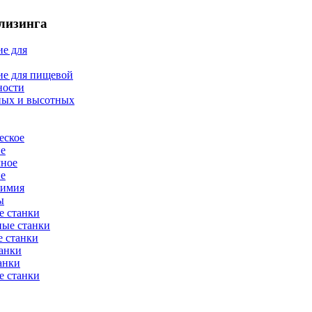
лизинга
е для
ие для пищевой
ности
ных и высотных
еское
ие
мное
ие
химия
ы
е станки
ные станки
 станки
анки
анки
е станки