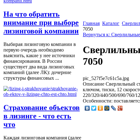
На что обратить
внимание при выборе
Главная
Каталог
Сверлил
7050
лизинговой компании
Вернуться к: Сверлильные
Выбирая лизинговую компании в
Сверлильны
первую очередь необходимо
выяснить, какие у нее источники
7050
финансирования. В России
существует два вида лизинговых
компаний (далее ЛК): дочерние
структуры финансовых ...
pic_527f5e7c61c5a.jpg
Описание
Сверлильный ст
ключом, тиски, 12 скорост
220/320/440/500/690/760/1
Особенности: поставляетс
Страхование объектов
в лизинге - что есть
что
Каждая лизинговая компания (далее