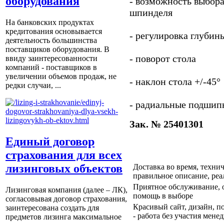
оборудования
- возможность выбор
шпинделя
На банковских продуктах
кредитования основывается
- регулировка глубин
деятельность большинства
поставщиков оборудования. В
- поворот стола
ввиду заинтересованности
компаний - поставщиков в
увеличении объемов продаж, не
- наклон стола +/-45°
редки случаи, ...
- радиальные подшип
Зак. № 25401301
Единый договор
страхования для всех
лизинговых объектов
Доставка во время, техни
правильное описание, ре
Приятное обслуживание, о
Лизинговая компания (далее – ЛК),
помощь в выборе
согласовывая договор страхования,
Красивый сайт, дизайн, по
заинтересована создать для
- работа без участия мене
предметов лизинга максимальное