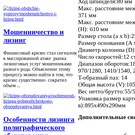
Ход шпинделя:80 мм
Макс. расстояние меж
371 мм
Макс. расстояние ме
(H): 610 мм
Мошенничество и
Размер стола (a x b):
лизинг
Размер основания (A 
Диаметр колонны (D)
Финансовый кризис стал сигналом
Число скоростей:12 ст
к массированной атаке рынка
Диапазон оборотов:180
лизинговых услуг мошенниками
разного рода. Объяснение этому
970/1280, 1410/1540, 
процессу можно найти в том, что
T-образный паз: 14
кризис существенно сократил
Общая высота (V):10
объем ...
Вес нетто/брутто:55/5
Упаковка размер карт
в):895x490x290мм
Дополнительные св
Особенности лизинга
полиграфического