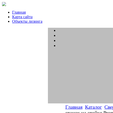
Главная
Карта сайта
Объекты лизинга
Главная
Каталог
Све
станок на стойке Pro