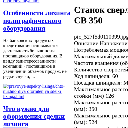
Станок све
Особенности лизинга
СВ 350
полиграфического
оборудования
pic_527f5d0110399.jp
На банковских продуктах
Описание
Напряжение/
кредитования основывается
Потребляемая мощност
деятельность большинства
Максимальный диамет
поставщиков оборудования. В
ввиду заинтересованности
Частота вращения (об
компаний - поставщиков в
Количество скоростей
увеличении объемов продаж, не
Ход шпинделя: 60
редки случаи, ...
Посадка шпинделя: 
Максимальное рассто
стойки (мм) 126
Максимальное рассто
Что нужно для
(мм): 350
Максимальное рассто
оформления сделки
(мм): 524
лизинга