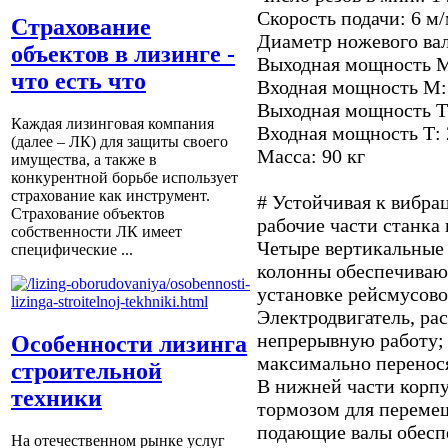
Скорость подачи: 6 м
Страхование
Диаметр ножевого вал
объектов в лизинге -
Выходная мощность М:
что есть что
Входная мощность М: 
Выходная мощность Т:
Каждая лизинговая компания
Входная мощность Т: 
(далее – ЛК) для защиты своего
Масса: 90 кг
имущества, а также в
конкурентной борьбе использует
страхование как инструмент.
# Устойчивая к вибра
Страхование объектов
рабочие части станка 
собственности ЛК имеет
Четыре вертикальные
специфические ...
колонны обеспечивают
установке рейсмусовог
Электродвигатель, ра
непрерывную работу;
Особенности лизинга
максимально перенося
строительной
В нижней части корпу
техники
тормозом для переме
подающие валы обеспе
На отечественном рынке услуг