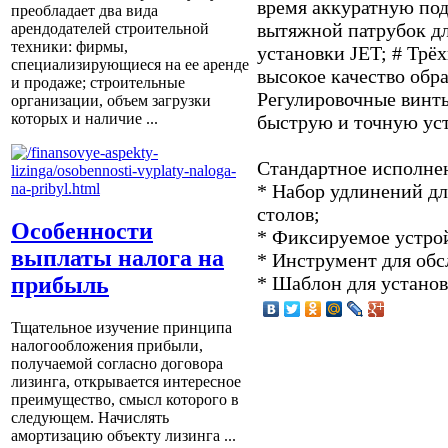
время аккуратную под
преобладает два вида
вытяжной патрубок д
арендодателей строительной
техники: фирмы,
установ­ки JET; # Трё
специализирующиеся на ее аренде
высокое качество обр
и продаже; строительные
Регулировочные винт
организации, объем загрузки
которых и наличие ...
быструю и точную ус
Стандартное исполне
* Набор удлинений д
столов;
Особенности
* Фиксируемое устро
выплаты налога на
* Инструмент для об
прибыль
* Шаблон для установ
Тщательное изучение принципа
налогообложения прибыли,
получаемой согласно договора
лизинга, открывается интересное
преимущество, смысл которого в
следующем. Начислять
амортизацию объекту лизинга ...