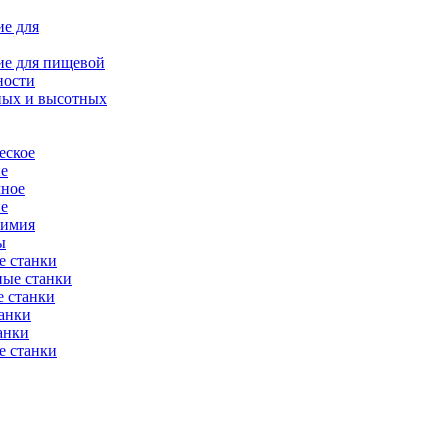
е для
ие для пищевой
ности
ных и высотных
еское
ие
мное
ие
химия
ы
е станки
ные станки
 станки
анки
анки
е станки