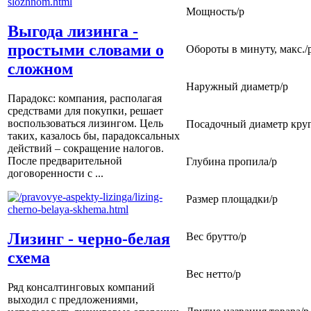
Мощность/p
Выгода лизинга -
простыми словами о
Обороты в минуту, макс./
сложном
Наружный диаметр/p
Парадокс: компания, располагая
средствами для покупки, решает
воспользоваться лизингом. Цель
Посадочный диаметр круг
таких, казалось бы, парадоксальных
действий – сокращение налогов.
После предварительной
Глубина пропила/p
договоренности с ...
Размер площадки/p
Лизинг - черно-белая
Вес брутто/p
схема
Вес нетто/p
Ряд консалтинговых компаний
выходил с предложениями,