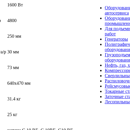
1600 Вт
Оборудовани
автосервиса
Оборудован
p
4800
промышлен
Для подъем
работ
250 мм
Генераторы
Полиграфич
оборудован
а/p
30 мм
Грузоподъе
оборудован
Нефть, газ, 
73 мм
Компрессор
Сверлильны
Распиловоч
640x470 мм
Рейсмусовые
Токарные ст
Заточные ст
31.4 кг
Лесопильны
25 кг