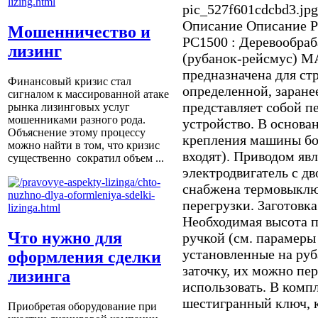
pic_527f601cdcbd3.jpg
Описание
Описание Р
Мошенничество и
РC1500 : Деревообра
лизинг
(рубанок-рейсмус)
предназначена для ст
Финансовый кризис стал
определенной, заран
сигналом к массированной атаке
представляет собой п
рынка лизинговых услуг
мошенниками разного рода.
устройство. В основа
Объяснение этому процессу
крепления машины бо
можно найти в том, что кризис
входят). Приводом яв
существенно сократил объем ...
электродвигатель с д
снабжена термовыклю
перегрузки. Заготовка
Необходимая высота п
Что нужно для
ручкой (см. парамеры
установленные на ру
оформления сделки
заточку, их можно пе
лизинга
использовать. В комп
шестигранный ключ, 
Приобретая оборудование при