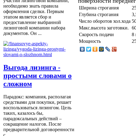
поверхности переднег
участии лизинговой компании,
необходимо знать правила
Ширина строгания
2
оформления сделки. Первым
Глубина строгания
3
этапом является сбор и
Число оборотов хол.хода
5
предоставление выбранной
Макс.высота заготовки.
6
лизинговой компании набора
документов. Он ...
Скорость подачи
8
Мощность
2
Выгода лизинга -
простыми словами о
сложном
Парадокс: компания, располагая
средствами для покупки, решает
воспользоваться лизингом. Цель
таких, казалось бы,
парадоксальных действий –
сокращение налогов. После
предварительной договоренности
с ...