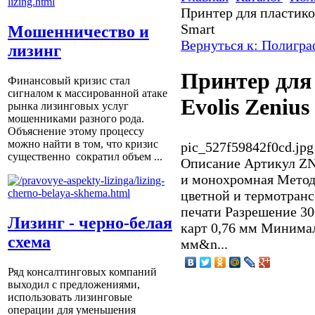
Принтер для пластиков
Smart
Мошенничество и
Вернуться к: Полигра
лизинг
Принтер для
Финансовый кризис стал
сигналом к массированной атаке
Evolis Zenius
рынка лизинговых услуг
мошенниками разного рода.
Объяснение этому процессу
можно найти в том, что кризис
pic_527f59842f0cd.jpg
существенно сократил объем ...
Описание
Артикул ZN
и монохромная Метод
цветной и термотран
печати Разрешение 3
Лизинг - черно-белая
карт 0,76 мм Минимал
схема
мм&n...
Ряд консалтинговых компаний
выходил с предложениями,
использовать лизинговые
операции для уменьшения