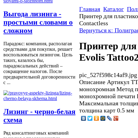
Главная
Каталог
Пол
Выгода лизинга -
Принтер для пластико
простыми словами о
Contactless
сложном
Вернуться к: Полигра
Принтер для
Парадокс: компания, располагая
средствами для покупки, решает
Evolis Tattoo
воспользоваться лизингом. Цель
таких, казалось бы,
парадоксальных действий –
сокращение налогов. После
pic_527f598c14af9.jpg
предварительной договоренности
Описание
Артикул T
с ...
монохромная Метод 
монохромной печати 
Максимальная толщин
толщина карт 0.5 мм
Лизинг - черно-белая
схема
Ряд консалтинговых компаний