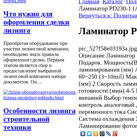
Главная
Каталог
Пол
Ламинатор PD230-1 (
Что нужно для
Вернуться к: Полигра
оформления сделки
Ламинатор P
лизинга
Приобретая оборудование при
pic_527f58e03193a.jpg
участии лизинговой компании,
необходимо знать правила
Описание
Ламинатор P
оформления сделки. Первым
Подарок. Мощность(В
этапом является сбор и
ламинирования (мм) 
предоставление выбранной
60~250 (3~10mil) Ма
лизинговой компании набора
документов. Он ...
(мм) 2 Скорость лами
готовности (мин) 4-5 
внешний Выбор темпе
контроль аналоговый
Особенности лизинга
переменного тока Сис
строительной
Система охлаждения 
Ламинирование фотог
техники