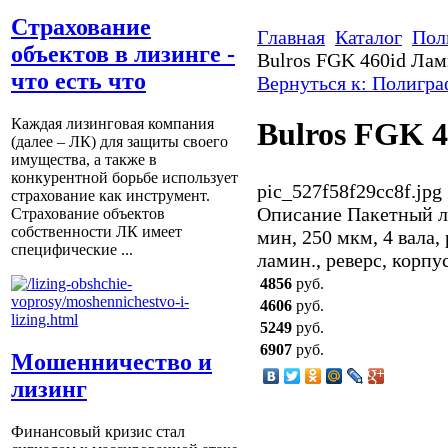
Страхование
Главная
Каталог
Пол
объектов в лизинге -
Bulros FGK 460id Ла
что есть что
Вернуться к: Полигра
Каждая лизинговая компания
Bulros FGK 
(далее – ЛК) для защиты своего
имущества, а также в
конкурентной борьбе использует
pic_527f58f29cc8f.jpg
страхование как инструмент.
Описание
Пакетный ла
Страхование объектов
собственности ЛК имеет
мин, 250 мкм, 4 вала,
специфические ...
ламин., реверс, корпус
4856
руб.
4606
руб.
5249
руб.
6907
руб.
Мошенничество и
лизинг
Финансовый кризис стал