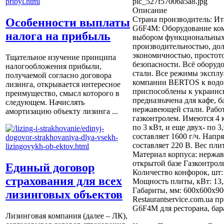
pic_527f57006a5a8.jpg
Описание
Страна производитель: Ит
Особенности выплаты
G6F4M: Оборудование ко
налога на прибыль
выбором функциональных
производительностью, дол
экономичностью, простот
Тщательное изучение принципа
безопасности. Всё обору
налогообложения прибыли,
стали. Все режимы экспл
получаемой согласно договора
компании BERTOS к водоп
лизинга, открывается интересное
приспособлены к украинск
преимущество, смысл которого в
предназначена для кафе, б
следующем. Начислять
нержавеющей стали. Работ
амортизацию объекту лизинга ...
газконтролем. Имеются 4 
по 3 кВт, и еще двух- по 
составляет 1600 г/ч. Нап
составляет 220 В. Вес пли
Материал корпуса: нержа
открытой базе Газконтроль
Единый договор
Количество конфорок, шт:
страхования для всех
Мощность плиты, кВт: 13,
Габариты, мм: 600х600х900
лизинговых объектов
Restaurantservice.com.ua 
G6F4M для ресторана, бара
Лизинговая компания (далее – ЛК),