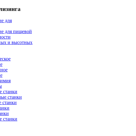
лизинга
е для
ие для пищевой
ности
ных и высотных
еское
ие
мное
ие
химия
ы
е станки
ные станки
 станки
анки
анки
е станки