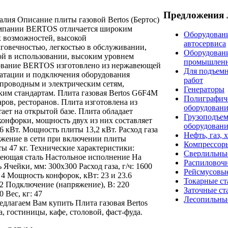
Предложения 
алия Описание плиты газовой Bertos (Бертос)
мпании BERTOS отличается широким
Оборудовани
 возможностей, высокой
автосервиса
говечностью, легкостью в обслуживании,
Оборудован
ой в использовании, высоким уровнем
промышлен
дование BERTOS изготовлено из нержавеющей
Для подъем
уатации и подключения оборудования
работ
роводным и электрическим сетям,
Генераторы
им стандартам. Плита газовая Bertos G6F4M
Полиграфич
аров, ресторанов. Плита изготовлена из
оборудован
ает на открытой базе. Плита обладает
Грузоподъе
конфорки, мощность двух из них составляет
оборудован
3,6 кВт. Мощность плиты 13,2 кВт. Расход газа
Нефть, газ, 
ряжение в сети при включении плиты
Компрессор
ты 47 кг. Технические характеристики:
Сверлильны
веющая сталь Настольное исполнение На
Распиловоч
 Ячейки, мм: 300х300 Расход газа, г/ч: 1600
Рейсмусовые
 4 Мощность конфорок, кВт: 23 и 23.6
Токарные ст
2 Подключение (напряжение), В: 220
Заточные ст
 Вес, кг: 47
Лесопильны
предлагаем Вам купить Плита газовая Bertos
, гостиницы, кафе, столовой, фаст-фуда.