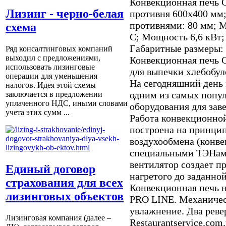
Конвекционная печь G
Лизинг - черно-белая
противня 600х400 мм
противнями: 80 мм; 
схема
С; Мощность 6,6 кВт;
Габаритные размеры: 
Ряд консалтинговых компаний
выходил с предложениями,
Конвекционная печь G
использовать лизинговые
для выпечки хлебобул
операции для уменьшения
На сегодняшний день
налогов. Идея этой схемы
одним из самых попул
заключается в предложении
уплаченного НДС, иными словами
оборудования для зав
учета этих сумм ...
Работа конвекционной
построена на принци
воздухообмена (конве
специальными ТЭНами
вентилятор создает п
Единый договор
нагретого до заданно
страхования для всех
Конвекционная печь н
лизинговых объектов
PRO LINE. Механичес
увлажнение. Два реве
Лизинговая компания (далее –
Restaurantservice.com