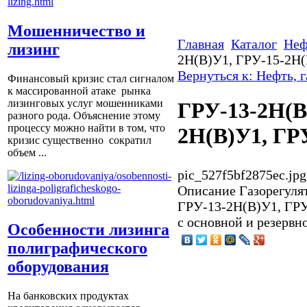
Мошенничество и
Главная
Каталог
Неф
лизинг
2Н(В)У1, ГРУ-15-2Н(
Вернуться к: Нефть, г
Финансовый кризис стал сигналом
к массированной атаке рынка
лизинговых услуг мошенниками
ГРУ-13-2Н(В
разного рода. Объяснение этому
процессу можно найти в том, что
2Н(В)У1, ГР
кризис существенно сократил
объем ...
pic_527f5bf2875ec.jpg
Описание
Газорегулят
ГРУ-13-2Н(В)У1, ГР
с основной и резерв
Особенности лизинга
полиграфического
оборудования
На банковских продуктах