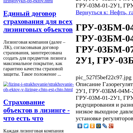
ГРУ-03М-01-2У1, ГР
Вернуться к: Нефть, г
Единый договор
страхования для всех
ГРУ-03БМ-04
лизинговых объектов
ГРУ-03БМ-0
Лизинговая компания (далее –
ГРУ-03БМ-07
ЛК), согласовывая договор
страхования, заинтересована
2У1, ГРУ-03
создать для предметов лизинга
максимальное покрытие, как
гарантию качества страховой
защиты. Такое положение ...
pic_527f5bef22c97.jpg
Описание
Газорегуля
2У1, ГРУ-03БМ-04М-
ГРУ-03М-01-2У1, ГРУ
Страхование
редуцирования и разн
объектов в лизинге -
низкое выходное давл
что есть что
установке регуляторо
Каждая лизинговая компания