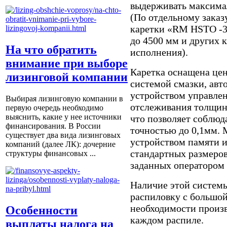
выдерживать максима
(По отдельному заказ
каретки «RM HSTO -3
до 4500 мм и других 
На что обратить
исполнения).
внимание при выборе
Каретка оснащена це
лизинговой компании
системой смазки, ав
устройством управлен
Выбирая лизинговую компании в
отслеживания толщин
первую очередь необходимо
выяснить, какие у нее источники
что позволяет соблюд
финансирования. В России
точностью до 0,1мм.
существует два вида лизинговых
устройством памяти и
компаний (далее ЛК): дочерние
стандартных размеров
структуры финансовых ...
заданных оператором
Наличие этой системы
распиловку с большой
необходимости произ
Особенности
каждом распиле.
выплаты налога на