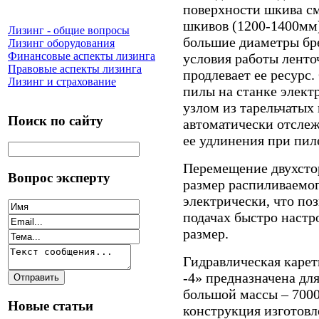
поверхности шкива с
шкивов (1200-1400мм)
Лизинг - общие вопросы
большие диаметры бре
Лизинг оборудования
Финансовые аспекты лизинга
условия работы лент
Правовые аспекты лизинга
продлевает ее ресурс
Лизинг и страхование
пилы на станке элект
узлом из тарельчатых
Поиск по сайту
автоматически отслеж
ее удлинения при пил
Перемещение двухсто
Вопрос эксперту
размер распиливаемог
электрически, что по
подачах быстро наст
размер.
Гидравлическая каре
-4» предназначена дл
большой массы – 7000
Новые статьи
конструкция изготовл