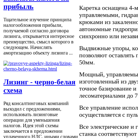
прибыль
Каретка оснащена 4-
управляемыми, гидра
Тщательное изучение принципа
крюками из закаленно
налогообложения прибыли,
автономные гидроприв
получаемой согласно договора
синхронно или незави
лизинга, открывается интересное
преимущество, смысл которого в
Выдвижные упоры, кот
следующем. Начислять
амортизацию объекту лизинга ...
позволяют оставлять 
50мм.
Мощный, управляемый 
Лизинг - черно-белая
изготовленный из дву
точное базирование и
схема
лесоматериалами до 7
Ряд консалтинговых компаний
Все управление испо
выходил с предложениями,
осуществляется с пуль
использовать лизинговые
операции для уменьшения
налогов. Идея этой схемы
Все электрические и
заключается в предложении
станка соответствуют
уплаченного НДС, иными словами