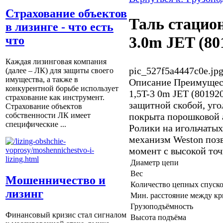
Страхование объектов
Таль стацио
в лизинге - что есть
3.0m JET (80
что
Каждая лизинговая компания
pic_527f5a4447c0e.jp
(далее – ЛК) для защиты своего
имущества, а также в
Описание
Преимущест
конкурентной борьбе использует
1,5T-3 0m JET (80192
страхование как инструмент.
защитной скобой, уго
Страхование объектов
покрыта порошковой 
собственности ЛК имеет
специфические ...
Ролики на игольчаты
механизм Weston позв
момент с высокой то
Диаметр цепи
Вес
Мошенничество и
Количество цепных спуск
лизинг
Мин. расстояние между к
Грузоподъёмность
Финансовый кризис стал сигналом
Высота подъёма