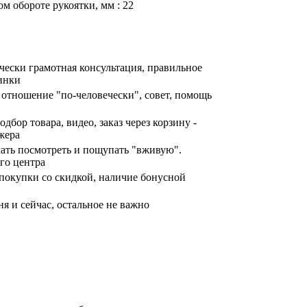
м обороте рукоятки, мм : 22
ически грамотная консультация, правильное
инки
отношение "по-человечески", совет, помощь
дбор товара, видео, заказ через корзину -
жера
хать посмотреть и пощупать "вживую".
го центра
покупки со скидкой, наличие бонусной
я и сейчас, остальное не важно