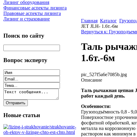
Лизинг оборудования
Финансовые аспекты лизинга
Правовые аспекты лизинга
Лизинг и страхование
Главная
Каталог
Грузопо
JET JLH- 1.6т.-6м
Вернуться к: Грузоподъем
Поиск по сайту
Таль рычаж
1.6т.-6м
Вопрос эксперту
pic_527f5a6e7085b.jpg
Описание
Таль рычажная цепная J
работ каждый день.
Особенности:
Грузоподъёмность 0,8 - 9,
Новые статьи
Поверхностное упрочнение
фосфатной обработкой, ко
металла на коррозионную
раствором как минимум в 