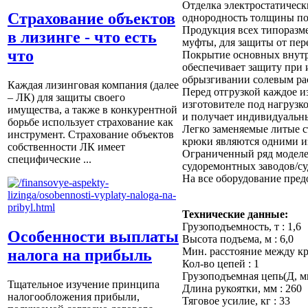
Отделка электростатичес
Страхование объектов
однородность толщины по
Продукция всех типоразм
в лизинге - что есть
муфты, для защиты от пер
что
Покрытие основных внутр
обеспечивает защиту при
обрызгивании солевым рас
Каждая лизинговая компания (далее
Перед отгрузкой каждое и
– ЛК) для защиты своего
изготовителе под нагруз
имущества, а также в конкурентной
и получает индивидуальн
борьбе использует страхование как
Легко заменяемые литые 
инструмент. Страхование объектов
крюки являются одними из
собственности ЛК имеет
Ограниченный ряд моделей
специфические ...
судоремонтных заводов/с
На все оборудование предо
Технические данные:
Грузоподъемность, т : 1,6
Особенности выплаты
Высота подъема, м : 6,0
Мин. расстояние между кр
налога на прибыль
Кол-во цепей : 1
Грузоподъемная цепь(Д, мм
Тщательное изучение принципа
Длина рукоятки, мм : 260
налогообложения прибыли,
Тяговое усилие, кг : 33