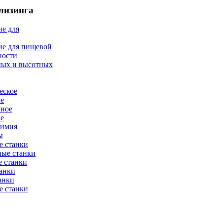
лизинга
е для
ие для пищевой
ности
ных и высотных
еское
ие
мное
ие
химия
ы
е станки
ные станки
 станки
анки
анки
е станки