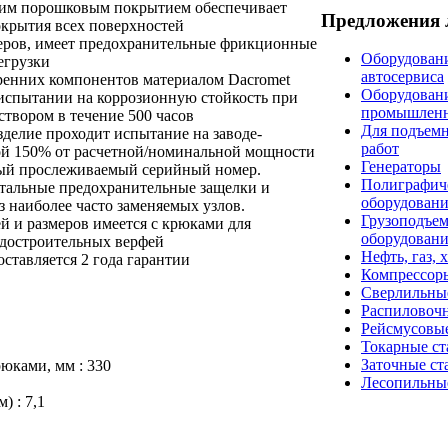
ким порошковым покрытием обеспечивает
Предложения 
крытия всех поверхностей
еров, имеет предохранительные фрикционные
Оборудовани
егрузки
автосервиса
енних компонентов материалом Dacromet
Оборудован
 испытании на коррозионную стойкость при
промышлен
твором в течение 500 часов
Для подъем
зделие проходит испытание на заводе-
работ
кой 150% от расчетной/номинальной мощности
Генераторы
ый прослеживаемый серийный номер.
Полиграфич
стальные предохранительные защелки и
оборудован
 наиболее часто заменяемых узлов.
Грузоподъе
 и размеров имеется с крюками для
оборудован
удостроительных верфей
Нефть, газ, 
ставляется 2 года гарантии
Компрессор
Сверлильны
Распиловоч
Рейсмусовые
Токарные ст
Заточные ст
юками, мм : 330
Лесопильны
) : 7,1