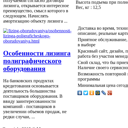
получаемой согласно договора
Высота подъема при полно
лизинга, открывается интересное
Вес, кг : 12,5
преимущество, смысл которого в
следующем. Начислять
амортизацию объекту лизинга ...
Доставка во время, техн
описание, реальные карт
Приятное обслуживание, 
в выборе
Красивый сайт, дизайн, по
Особенности лизинга
работа без участия менед
полиграфического
Свой склад, что бы прие
оборудования
Наличие своего сервисно
Возможность повторной 
программы
На банковских продуктах
Минимальная цена сегодн
кредитования основывается
деятельность большинства
поставщиков оборудования. В
ввиду заинтересованности
компаний - поставщиков в
увеличении объемов продаж, не
редки случаи, ...