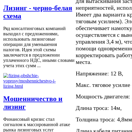
для вытаскивания зас
Лизинг - черно-белая
неприятностей, испол
Имеет два варианта к
схема
тяговым усилием). Э
обеспечивает намотку
Ряд консалтинговых компаний
выходил с предложениями,
осуществляется с вын
использовать лизинговые
управления 3,4 м), чт
операции для уменьшения
помощи одновременно
налогов. Идея этой схемы
корректировать работ
заключается в предложении
уплаченного НДС, иными словами
места.
учета этих сумм ...
Напряжение: 12 В,
Макс. тяговое усилие 
Мощность двигателя: 
Мошенничество и
лизинг
Длина троса: 14м,
Толщина троса: 4,8мм
Финансовый кризис стал
сигналом к массированной атаке
рынка лизинговых услуг
Длина кабеля питания