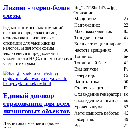
Лизинг - черно-белая
pic_527f58bd1d7a4.jpg
Описание
схема
Мощность:
2
Напряжение:
2
Ряд консалтинговых компаний
Максимальный ток:
8
выходил с предложениями,
Тип двигателя:
4
использовать лизинговые
операции для уменьшения
Количество цилиндров:
1
налогов. Идея этой схемы
Частота вращения:
3
заключается в предложении
Топливо:
б
уплаченного НДС, иными словами
Топливный бак:
4.
учета этих сумм ...
Вид запуска:
Р
Генератор:
С
Частота тока:
5
Степень защиты:
IP
Охлаждение генератора:
в
Единый договор
Охлаждение двигателя:
в
страхования для всех
Уровень шума:
52
лизинговых объектов
Автономность работы:
4,
Габариты:
4
Лизинговая компания (далее –
Вес:
2