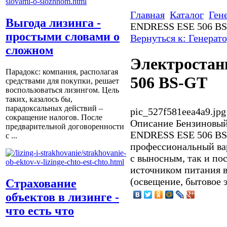
Главная
Каталог
Ген
Выгода лизинга -
ENDRESS ESE 506 B
простыми словами о
Вернуться к: Генерат
сложном
Электроста
Парадокс: компания, располагая
506 BS-GT
средствами для покупки, решает
воспользоваться лизингом. Цель
таких, казалось бы,
парадоксальных действий –
pic_527f581eea4a9.jpg
сокращение налогов. После
Описание
Бензиновый
предварительной договоренности
ENDRESS ESE 506 B
с ...
профессиональный ва
c выносным, так и п
источником питания 
(освещение, бытовое э
Страхование
объектов в лизинге -
что есть что