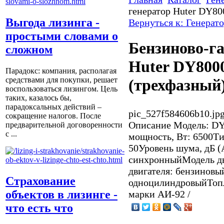
генератор Huter DY80
Выгода лизинга -
Вернуться к: Генерат
простыми словами о
Бензиново-г
сложном
Huter DY800
Парадокс: компания, располагая
средствами для покупки, решает
(трехфазный
воспользоваться лизингом. Цель
таких, казалось бы,
парадоксальных действий –
pic_527f584606b10.jp
сокращение налогов. После
Описание
Модель: D
предварительной договоренности
с ...
мощность, Вт: 6500Ти
50Уровень шума, дБ (
синхронныйМодель дв
двигателя: бензиновы
Страхование
одноцилиндровыйТопл
объектов в лизинге -
марки АИ-92 / п
что есть что