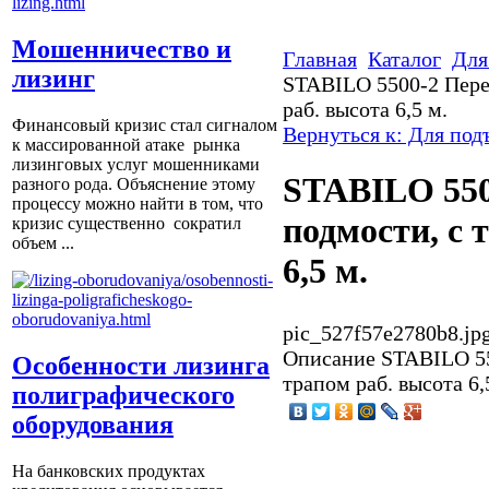
Мошенничество и
Главная
Каталог
Для
лизинг
STABILO 5500-2 Пере
раб. высота 6,5 м.
Финансовый кризис стал сигналом
Вернуться к: Для по
к массированной атаке рынка
лизинговых услуг мошенниками
STABILO 55
разного рода. Объяснение этому
процессу можно найти в том, что
подмости, с 
кризис существенно сократил
объем ...
6,5 м.
pic_527f57e2780b8.jp
Описание
STABILO 55
Особенности лизинга
трапом раб. высота 6,
полиграфического
оборудования
На банковских продуктах