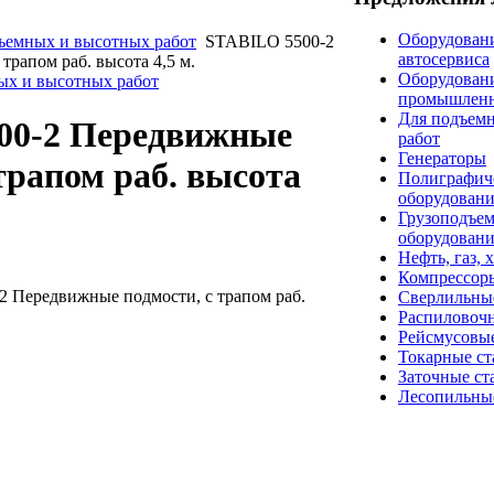
Оборудовани
ъемных и высотных работ
STABILO 5500-2
автосервиса
трапом раб. высота 4,5 м.
Оборудован
ых и высотных работ
промышлен
Для подъем
00-2 Передвижные
работ
Генераторы
трапом раб. высота
Полиграфич
оборудован
Грузоподъе
оборудован
Нефть, газ, 
Компрессор
 Передвижные подмости, с трапом раб.
Сверлильны
Распиловоч
Рейсмусовые
Токарные ст
Заточные ст
Лесопильны