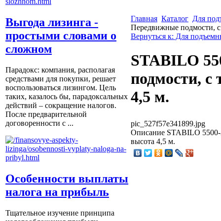
Главная
Каталог
Для под
Выгода лизинга -
Передвижные подмости, с 
простыми словами о
Вернуться к: Для подъемн
сложном
STABILO 55
Парадокс: компания, располагая
подмости, с 
средствами для покупки, решает
воспользоваться лизингом. Цель
4,5 м.
таких, казалось бы, парадоксальных
действий – сокращение налогов.
После предварительной
договоренности с ...
pic_527f57e341899.jpg
Описание
STABILO 5500-2
высота 4,5 м.
Особенности выплаты
налога на прибыль
Тщательное изучение принципа