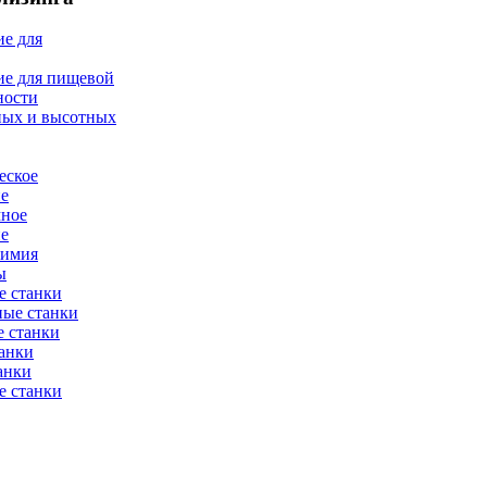
е для
ие для пищевой
ности
ных и высотных
еское
ие
мное
ие
химия
ы
е станки
ные станки
 станки
анки
анки
е станки