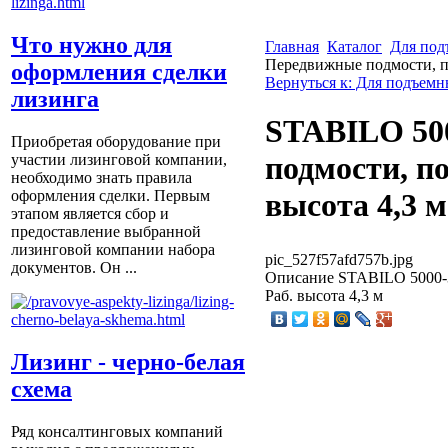
Что нужно для
Главная
Каталог
Для под
Передвижные подмости, пол
оформления сделки
Вернуться к: Для подъемн
лизинга
STABILO 50
Приобретая оборудование при
подмости, пол
участии лизинговой компании,
необходимо знать правила
оформления сделки. Первым
высота 4,3 м
этапом является сбор и
предоставление выбранной
лизинговой компании набора
pic_527f57afd757b.jpg
документов. Он ...
Описание
STABILO 5000-3 
Раб. высота 4,3 м
Лизинг - черно-белая
схема
Ряд консалтинговых компаний