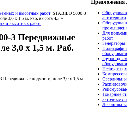
Предложения 
Оборудовани
ъемных и высотных работ
STABILO 5000-3
автосервиса
е 3,0 х 1,5 м. Раб. высота 4,3 м
Оборудован
ых и высотных работ
промышлен
Для подъем
00-3 Передвижные
работ
Генераторы
е 3,0 х 1,5 м. Раб.
Полиграфич
оборудован
Грузоподъе
оборудован
Нефть, газ, 
Компрессор
Передвижные подмости, поле 3,0 х 1,5 м.
Сверлильны
Распиловоч
Рейсмусовые
Токарные ст
Заточные ст
Лесопильны