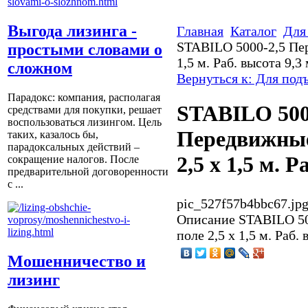
Выгода лизинга -
Главная
Каталог
Для
STABILO 5000-2,5 Пер
простыми словами о
1,5 м. Раб. высота 9,3
сложном
Вернуться к: Для под
Парадокс: компания, располагая
STABILO 500
средствами для покупки, решает
воспользоваться лизингом. Цель
Передвижные
таких, казалось бы,
парадоксальных действий –
2,5 х 1,5 м. Р
сокращение налогов. После
предварительной договоренности
с ...
pic_527f57b4bbc67.jp
Описание
STABILO 50
поле 2,5 х 1,5 м. Раб. 
Мошенничество и
лизинг