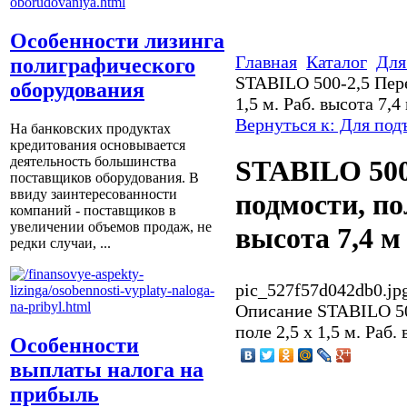
Особенности лизинга
Главная
Каталог
Для
полиграфического
STABILO 500-2,5 Пер
оборудования
1,5 м. Раб. высота 7,4
Вернуться к: Для по
На банковских продуктах
кредитования основывается
деятельность большинства
STABILO 500
поставщиков оборудования. В
ввиду заинтересованности
подмости, пол
компаний - поставщиков в
увеличении объемов продаж, не
высота 7,4 м
редки случаи, ...
pic_527f57d042db0.jp
Описание
STABILO 50
поле 2,5 х 1,5 м. Раб.
Особенности
выплаты налога на
прибыль