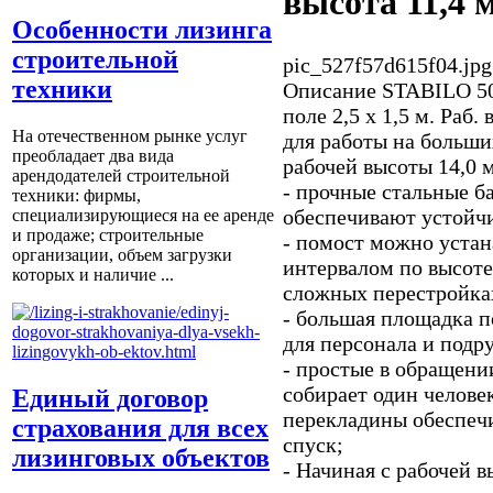
высота 11,4 
Особенности лизинга
строительной
pic_527f57d615f04.jpg
техники
Описание
STABILO 50
поле 2,5 х 1,5 м. Раб
На отечественном рынке услуг
для работы на больши
преобладает два вида
рабочей высоты 14,0 
арендодателей строительной
- прочные стальные б
техники: фирмы,
обеспечивают устойч
специализирующиеся на ее аренде
и продаже; строительные
- помост можно устан
организации, объем загрузки
интервалом по высоте
которых и наличие ...
сложных перестройках
- большая площадка п
для персонала и подр
- простые в обращени
собирает один челов
Единый договор
перекладины обеспеч
страхования для всех
спуск;
лизинговых объектов
- Начиная с рабочей в